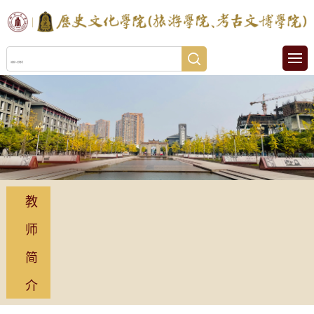
教
师
简
介