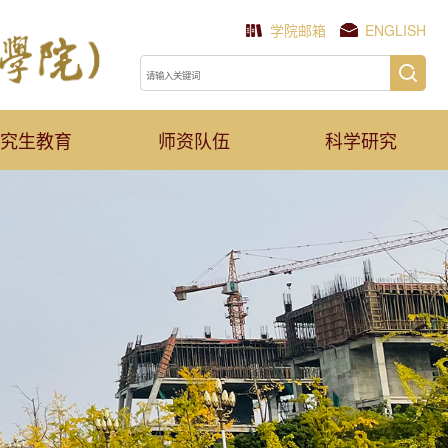
学院邮箱
ENGLISH
究生教育
师资队伍
科学研究