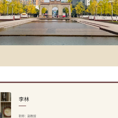
李林
职称：副教授