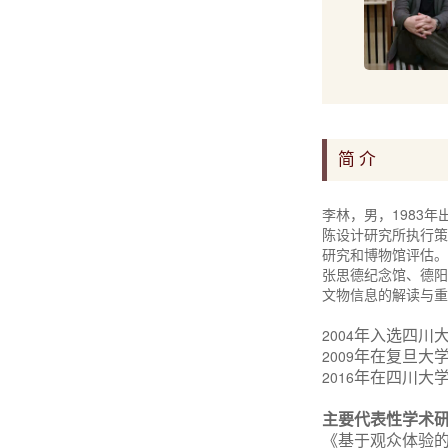
简 介
李林，男，
1983
年
陈设计研究所执行策
研究和博物馆评估。
张思德纪念馆、德阳
文物信息的解读与重
年入选四川
2004
年在复旦大
2009
年在四川大
2016
主要代表性学术
《基于观众体验