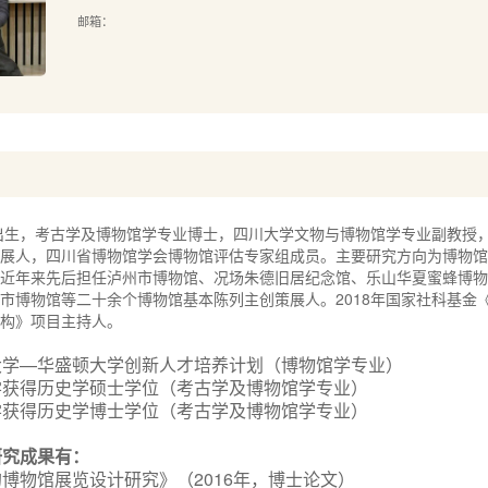
邮箱：
出生，考古学及博物馆学专业博士，四川大学文物与博物馆学专业副教授
展人，四川省博物馆学会博物馆评估专家组成员。主要研究方向为博物馆
近年来先后担任泸州市博物馆、况场朱德旧居纪念馆、乐山华夏蜜蜂博物
市博物馆等二十余个博物馆基本陈列主创策展人。
2018
年国家社科基金
构》项目主持人。
大学—华盛顿大学创新人才培养计划（博物馆学专业）
学获得历史学硕士学位（考古学及博物馆学专业）
学获得历史学博士学位（考古学及博物馆学专业）
研究成果有：
的博物馆展览设计研究》（
2016
年，博士论文）