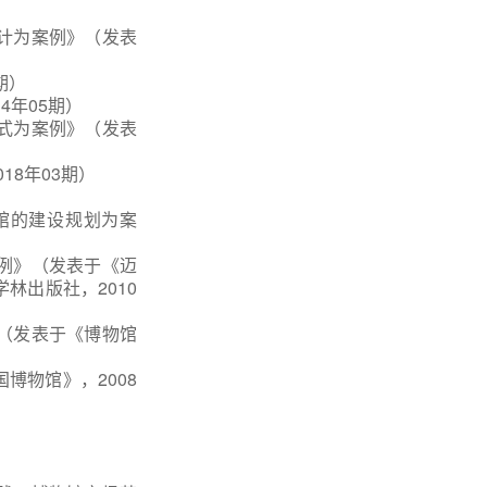
计为案例》（发表
期）
14
年
05
期）
式为案例》（发表
018
年
03
期）
馆的建设规划为案
例》（发表于《迈
学林出版社，
2010
（发表于《博物馆
国博物馆》，
2008