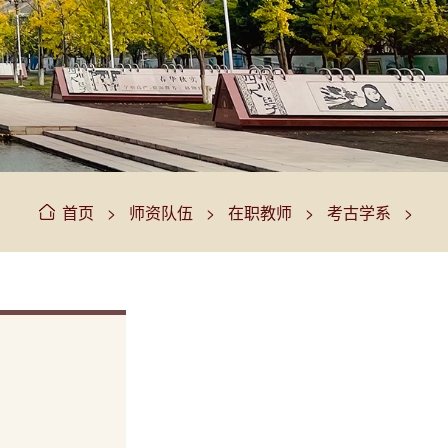
>
>
>
>
首页
师资队伍
在职教师
考古学系