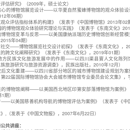
众评估研究》（
2009
年，硕士论文）
核心的博物馆展览设计——以华夏自然蜜蜂博物馆的观众体验设
012
年
06
期）
览观众评估指标体系的构建》（发表于《中国博物馆》
2013
年
02
姆的博物馆观众体验研究理论与实践》（发表于《东南文化》
20
的博物馆变革与反思——以美国康纳派瑞历史博物馆创新经营模
，
2015
年
04
期）
实社交——博物馆展览社交设计初探》（发表于《东南文化》，
2
览的跨文化阐释研究》（发表于《东南文化》，
2019
年
01
期）
地方民族文化旅游发展中的作用——以四川渠县賨人文化陈列
民族旅游研究与旅游资源调查》，民族出版社，
2010
年
12
月）
灾后文化重建——以四川省部分地区的城市博物馆建设规划为案
：第
22
届国际博物馆协会大会城市博物馆专业委员会论文集》，
性的博物馆阐释——以美国西北地区印第安部落博物馆为案例》
第
1
期）
析——以美国慈善机构导航的博物馆评估为案例》（发表于《中
估》
,
（发表于《中国文物报》，
2007
年
6
月
22
日）
和公共讲座：