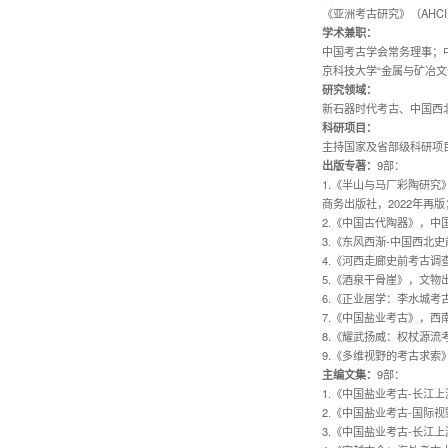
《亚洲考古研究》（AHC
学术兼职：
中国考古学会常务理事；
京科技大学“金属与矿冶
研究领域：
新石器时代考古、中国西
科研项目：
主持国家及省部级科研项目
出版专著：
9部：
1.《半山与马厂彩陶研究
商务出版社，2022年再版
2.《中国古代陶器》，中
3.《东风西渐-中国西北
4.《河西走廊史前考古调
5.《酒泉干骨崖》，文物出
6.《正业居学：李水城考
7.《中国盐业考古》，西南
8.《耀武扬威：权杖源流
9.《多维视野的考古求索
主编文集：
9部：
1.《中国盐业考古-长江
2.《中国盐业考古-国际
3.《中国盐业考古-长江