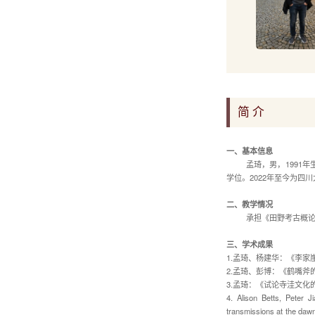
简 介
一、基本信息
孟琦，男，
1991
年
学位。
2022
年至今为四川
二、教学情况
承担《田野考古概
三、学术成果
1.
孟琦、杨建华：《李家
2.
孟琦、彭博：《鹤嘴斧
3.
孟琦：《试论寺洼文化
4. Alison Betts, Peter 
transmissions at the dawn