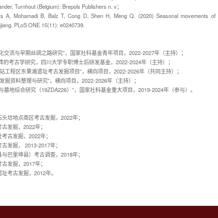
ander, Turnhout (Belgium): Brepols Publishers n. v
；
etts A, Mohamadi B, Balz T, Cong D, Shen H, Meng Q. (2020) Seasonal movements of
injiang. PLoS ONE 15(11): e0240739.
化交流与早期丝绸之路研究”，国家社科基金青年项目，
2022-2027
年（主持）；
葬的考古学研究，四川大学专职博士后研发基金，
2022-2024
年（主持）；
站工程区东果滩遗址考古发掘项目”，横向项目，
2022-2026
年（共同主持）；
发掘资料整理与研究”，横向项目，
2022-2026
年（主持）；
与墓地综合研究（
19ZDA226
）”，国家社科基金重大项目，
2019-2024
年（参与）。
石头埝地点南区考古发掘，
2022
年；
考古发掘，
2022
年；
址考古发掘，
2022
年；
考古发掘，
2013-2017
年；
县与巴里坤县）考古调查，
2018
年；
考古发掘，
2017
年；
遗址考古发掘，
2012
年。