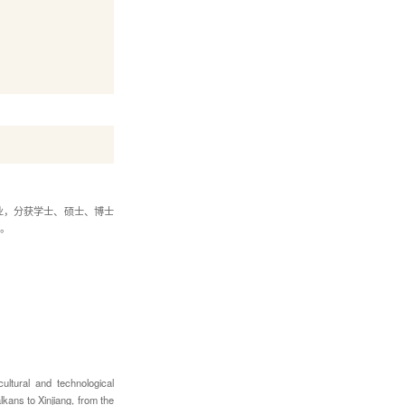
业，分获学士、硕士、博士
。
ltural and technological
kans to Xinjiang, from the