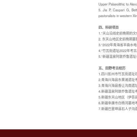
Upper Palaeolithic to Alex
5. Jia P, Caspari G, B
pastoralists in western X
四、科研项目
1.
“天山沿线史前晚期的文
2.
东天山地区史前晚期墓
3.
“
2022
年青海省羊曲水电
4.
“竹瓦街遗址
2022
年考古
5.
“新疆温泉阿敦乔鲁遗址
五、田野考古经历
1.四川彭州市竹瓦街遗址
2.青海兴海县东果滩遗址
3.青海兴海县香让沟南遗
4.新疆温泉阿敦乔鲁遗址
5.新疆东天山地区（伊吾
6.新疆阜康市白杨河墓地
7.新疆巴里坤县石人子沟