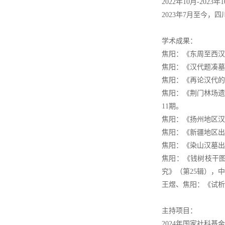
2022年10月-2
2023年7月至今
学术成果：
焦阳：《东周至西汉
焦阳：《汉代题凑墓
焦阳：《再论汉代的漆
焦阳：《荆门林场遗
11期。
焦阳：《扬州地区汉
焦阳：《新疆地区出
焦阳：《染山汉墓出土
焦阳：《钱树枝干
究》（第25辑），中
王煜、焦阳：《试析
主持项目：
2024年国家社科