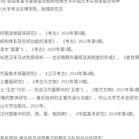
023年10月 获国家留学基金委资助赴哈佛大学中国艺术实验室联合培养
，四川大学考古文博学院，助理研究员
时期漆棺装饰研究》，《考古》2024年第6期。
结构体系及空间功能的演变》，《考古》2022年第6期。
木“面罩”》，《考古》2020年第5期。
址西汉车马坑性质探析——也论赐葬外藏椁及其制度的形成》，《故宫博物
代画像木椁墓研究》，《江汉考古》2024年第4期。
土覆面研究》，《考古与文物》2022年第10期。
“玉衣”讨论——也谈汉代墓葬中的“玉席”》，《南方文物》2021年第4
图像的整体研究——兼论钱树的主要内涵与功能》，中山大学艺术史研究
山大学出版社，2021年。
汉代图像中的风、雨、雷、电四神》，《中国美术研究》2018年第4期。
基金青年项目“考古所见战国秦汉时期车马队列与仪仗研究”