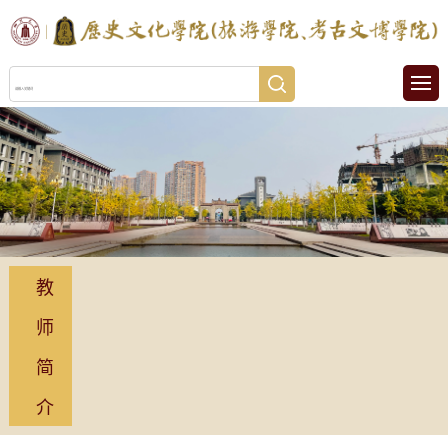
教
师
简
介