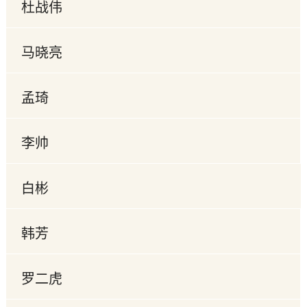
杜战伟
马晓亮
孟琦
李帅
白彬
韩芳
罗二虎