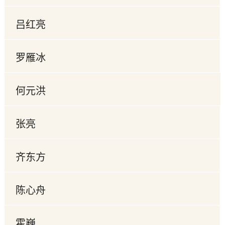
吕红亮
罗雁冰
何元洪
张亮
齐东方
陈心舟
霍巍