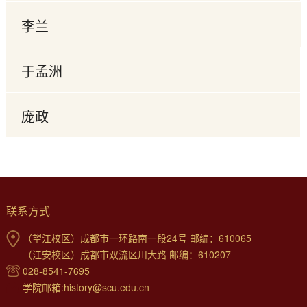
李兰
于孟洲
庞政
联系方式
（望江校区）成都市一环路南一段24号 邮编：610065
（江安校区）成都市双流区川大路 邮编：610207
028-8541-7695
学院邮箱:history@scu.edu.cn