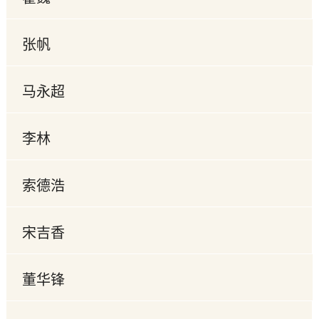
张帆
马永超
李林
索德浩
宋吉香
董华锋