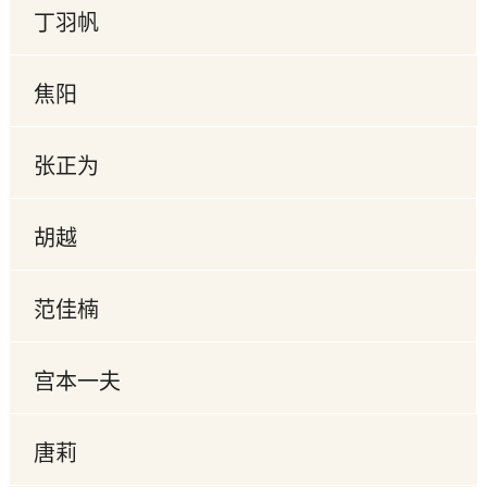
丁羽帆
焦阳
张正为
胡越
范佳楠
宫本一夫
唐莉