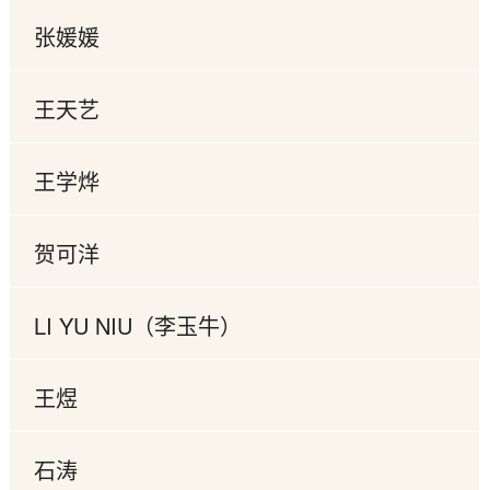
张媛媛
王天艺
王学烨
贺可洋
LI YU NIU（李玉牛）
王煜
石涛