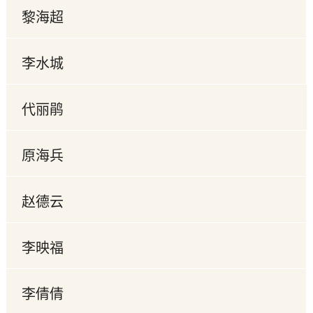
黎海超
李水城
代丽鹃
原海兵
赵德云
李映福
李倩倩