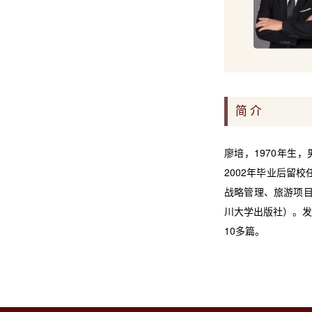
简 介
廖培，
1970
年生，
2002
年毕业后留校
战略管理、旅游项
川大学出版社）。发
10
多篇。