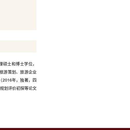
理硕士和博士学位，
旅游策划、旅游企业
（
2016
年，独著，四
规划评价初探等论文