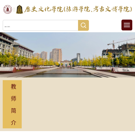
教
师
简
介