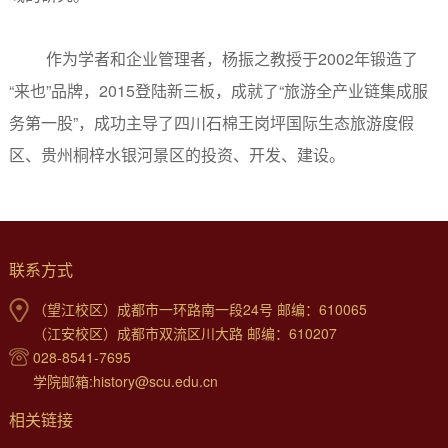
作为学者和企业管理者，杨振之教授于2002年锻造了
“来也”品牌，2015登陆新三板，成就了“旅游全产业链集成服
务第一股”，成功主导了四川石棉王岗坪国际生态旅游度假
区、贵州桐梓水银河景区的投资、开发、建设。
联系方式
（望江校区）成都市一环路南一段24号 邮编：610065
（江安校区）成都市双流区川大路 邮编：610207
028-8541-7695
学院邮箱:history@scu.edu.cn
相关链接