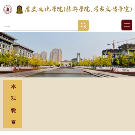
本
科
教
育