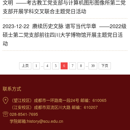
文明  ——考古教工党支部与计算机图形图像所第二党
支部开展学科交叉联合主题党日活动
2023-12-22
赓续历史文脉 谱写当代华章  ——2022级
硕士第二党支部前往四川大学博物馆开展主题党日活
动
...
...
上页
1
4
5
6
7
8
39
下页
联系方式
（望江校区）成都市一环路南一段24号 邮编：610065
（江安校区）成都市双流区川大路 邮编：610207
028-8541-7695
学院邮箱:history@scu.edu.cn